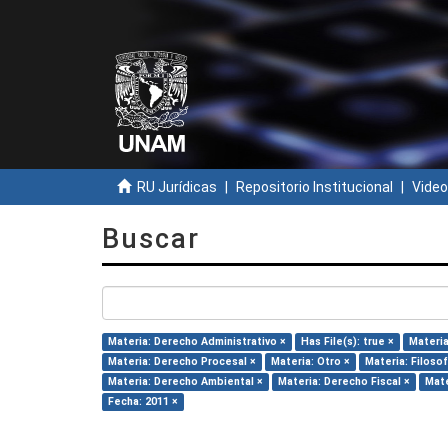
RU Jurídicas
Repositorio Institucional
Video
Buscar
Materia: Derecho Administrativo ×
Has File(s): true ×
Materia
Materia: Derecho Procesal ×
Materia: Otro ×
Materia: Filoso
Materia: Derecho Ambiental ×
Materia: Derecho Fiscal ×
Mate
Fecha: 2011 ×