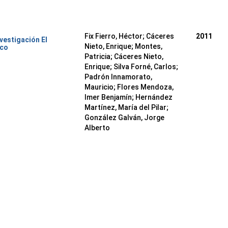
Fix Fierro, Héctor
;
Cáceres
2011
nvestigación El
Nieto, Enrique
;
Montes,
ico
Patricia
;
Cáceres Nieto,
Enrique
;
Silva Forné, Carlos
;
Padrón Innamorato,
Mauricio
;
Flores Mendoza,
Imer Benjamín
;
Hernández
Martínez, María del Pilar
;
González Galván, Jorge
Alberto