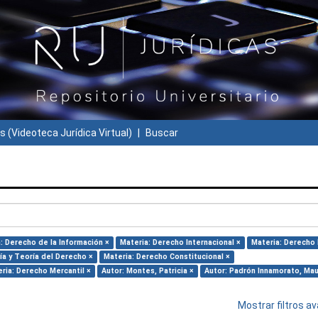
s (Videoteca Jurídica Virtual)
Buscar
: Derecho de la Información ×
Materia: Derecho Internacional ×
Materia: Derecho 
fía y Teoría del Derecho ×
Materia: Derecho Constitucional ×
ria: Derecho Mercantil ×
Autor: Montes, Patricia ×
Autor: Padrón Innamorato, Mau
Mostrar filtros 