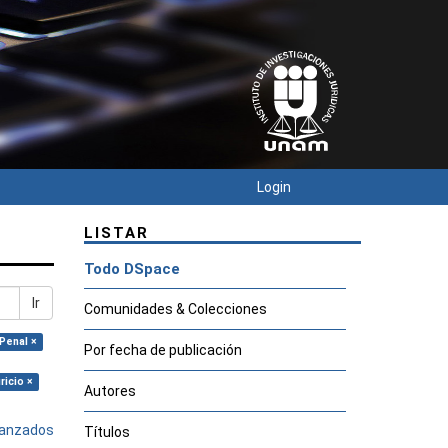
Login
LISTAR
Todo DSpace
Ir
Comunidades & Colecciones
Penal ×
Por fecha de publicación
ricio ×
Autores
avanzados
Títulos