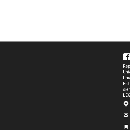
Rep
Uni
Uni
Est
sie
LEG