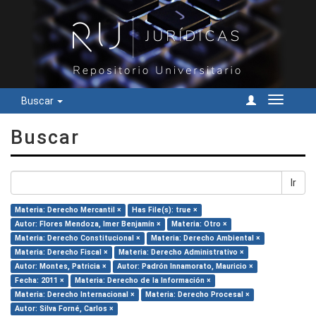
Buscar
Cambiar
navegac
Buscar
Ir
Materia: Derecho Mercantil ×
Has File(s): true ×
Autor: Flores Mendoza, Imer Benjamín ×
Materia: Otro ×
Materia: Derecho Constitucional ×
Materia: Derecho Ambiental ×
Materia: Derecho Fiscal ×
Materia: Derecho Administrativo ×
Autor: Montes, Patricia ×
Autor: Padrón Innamorato, Mauricio ×
Fecha: 2011 ×
Materia: Derecho de la Información ×
Materia: Derecho Internacional ×
Materia: Derecho Procesal ×
Autor: Silva Forné, Carlos ×