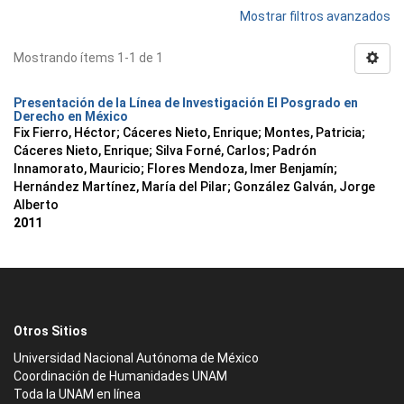
Mostrar filtros avanzados
Mostrando ítems 1-1 de 1
Presentación de la Línea de Investigación El Posgrado en
Derecho en México
Fix Fierro, Héctor
;
Cáceres Nieto, Enrique
;
Montes, Patricia
;
Cáceres Nieto, Enrique
;
Silva Forné, Carlos
;
Padrón
Innamorato, Mauricio
;
Flores Mendoza, Imer Benjamín
;
Hernández Martínez, María del Pilar
;
González Galván, Jorge
Alberto
2011
Otros Sitios
Universidad Nacional Autónoma de México
Coordinación de Humanidades UNAM
Toda la UNAM en línea