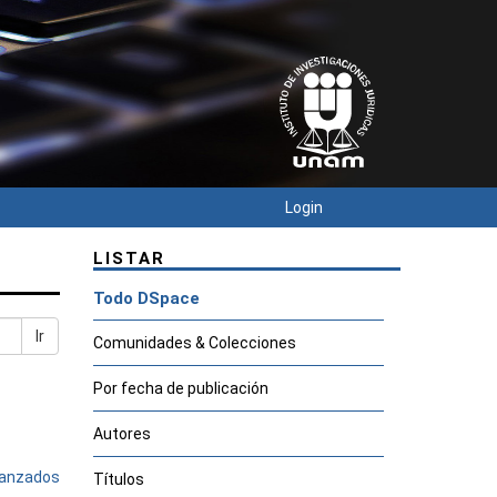
Login
LISTAR
Todo DSpace
Ir
Comunidades & Colecciones
Por fecha de publicación
Autores
avanzados
Títulos