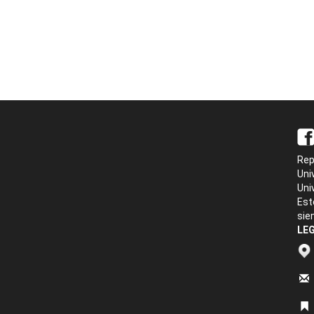
Rep
Uni
Uni
Est
sie
LEG