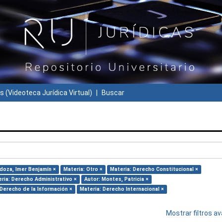
s (Videoteca Jurídica Virtual)
Buscar
doza, Imer Benjamín ×
Materia: Otro ×
Materia: Derecho Constitucional ×
ria: Derecho Administrativo ×
Autor: Montes, Patricia ×
 Derecho de la Información ×
Materia: Derecho Internacional ×
Mostrar filtros 