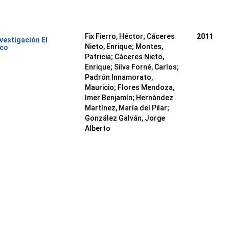
Fix Fierro, Héctor
;
Cáceres
2011
nvestigación El
Nieto, Enrique
;
Montes,
ico
Patricia
;
Cáceres Nieto,
Enrique
;
Silva Forné, Carlos
;
Padrón Innamorato,
Mauricio
;
Flores Mendoza,
Imer Benjamín
;
Hernández
Martínez, María del Pilar
;
González Galván, Jorge
Alberto