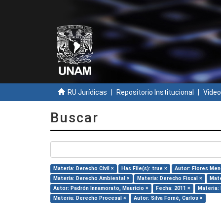
RU Jurídicas
Repositorio Institucional
Video
Buscar
Materia: Derecho Civil ×
Has File(s): true ×
Autor: Flores Men
Materia: Derecho Ambiental ×
Materia: Derecho Fiscal ×
Mate
Autor: Padrón Innamorato, Mauricio ×
Fecha: 2011 ×
Materia:
Materia: Derecho Procesal ×
Autor: Silva Forné, Carlos ×