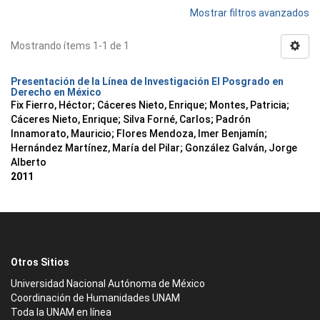
Mostrar filtros avanzados
Mostrando ítems 1-1 de 1
Presentación de la Línea de Investigación El Posgrado en
Derecho en México
Fix Fierro, Héctor
;
Cáceres Nieto, Enrique
;
Montes, Patricia
;
Cáceres Nieto, Enrique
;
Silva Forné, Carlos
;
Padrón
Innamorato, Mauricio
;
Flores Mendoza, Imer Benjamín
;
Hernández Martínez, María del Pilar
;
González Galván, Jorge
Alberto
2011
Otros Sitios
Universidad Nacional Autónoma de México
Coordinación de Humanidades UNAM
Toda la UNAM en línea