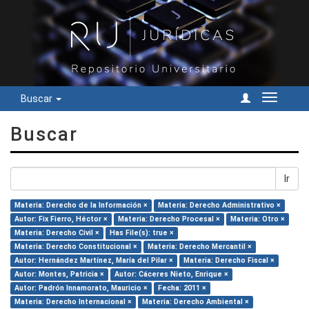
Buscar
Cambiar
navegac
Buscar
Ir
Materia: Derecho de la Información ×
Materia: Derecho Administrativo ×
Autor: Fix Fierro, Héctor ×
Materia: Derecho Procesal ×
Materia: Otro ×
Materia: Derecho Civil ×
Has File(s): true ×
Materia: Derecho Constitucional ×
Materia: Derecho Mercantil ×
Autor: Hernández Martínez, María del Pilar ×
Materia: Derecho Fiscal ×
Autor: Montes, Patricia ×
Autor: Cáceres Nieto, Enrique ×
Autor: Padrón Innamorato, Mauricio ×
Fecha: 2011 ×
Materia: Derecho Internacional ×
Materia: Derecho Ambiental ×