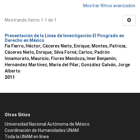
Mostrar filtros avanzados
Mostrando ítems 1-1 de 1
Presentación de la Línea de Investigación El Posgrado en
Derecho en México
Fix Fierro, Héctor
;
Cáceres Nieto, Enrique
;
Montes, Patricia
;
Cáceres Nieto, Enrique
;
Silva Forné, Carlos
;
Padrón
Innamorato, Mauricio
;
Flores Mendoza, Imer Benjamín
;
Hernández Martínez, María del Pilar
;
González Galván, Jorge
Alberto
2011
Otros Sitios
Universidad Nacional Autónoma de México
Coordinación de Humanidades UNAM
Toda la UNAM en línea