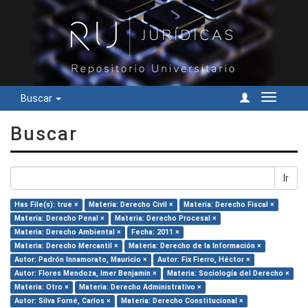
Buscar
Cambiar
navegac
Buscar
Ir
Has File(s): true ×
Materia: Derecho Civil ×
Materia: Derecho Fiscal ×
Materia: Derecho Penal ×
Materia: Derecho Procesal ×
Materia: Derecho Ambiental ×
Fecha: 2011 ×
Materia: Derecho Mercantil ×
Materia: Derecho de la Información ×
Autor: Padrón Innamorato, Mauricio ×
Autor: Fix Fierro, Héctor ×
Autor: Flores Mendoza, Imer Benjamín ×
Materia: Sociología del Derecho ×
Materia: Otro ×
Materia: Derecho Administrativo ×
Autor: Silva Forné, Carlos ×
Materia: Derecho Constitucional ×