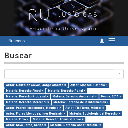
Buscar
Cambiar
navegac
Buscar
Ir
Autor: González Galván, Jorge Alberto ×
Autor: Montes, Patricia ×
Materia: Derecho Fiscal ×
Materia: Derecho Penal ×
Materia: Derecho Procesal ×
Materia: Derecho Ambiental ×
Fecha: 2011 ×
Materia: Derecho Mercantil ×
Materia: Derecho de la Información ×
Autor: Padrón Innamorato, Mauricio ×
Autor: Fix Fierro, Héctor ×
Autor: Flores Mendoza, Imer Benjamín ×
Materia: Sociología del Derecho ×
Materia: Otro ×
Materia: Derecho Administrativo ×
Autor: Silva Forné, Carlos ×
Materia: Derecho Constitucional ×