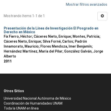
Mostrar filtros avanzados
Mostrando ítems 1-1 de 1
Presentación de la Línea de Investigación El Posgrado en
Derecho en México
Fix Fierro, Héctor
;
Cáceres Nieto, Enrique
;
Montes, Patricia
;
Cáceres Nieto, Enrique
;
Silva Forné, Carlos
;
Padrón
Innamorato, Mauricio
;
Flores Mendoza, Imer Benjamín
;
Hernández Martínez, María del Pilar
;
González Galván, Jorge
Alberto
2011
Otros Sitios
Universidad Nacional Autónoma de México
Coordinación de Humanidades UNAM
Toda la UNAM en línea