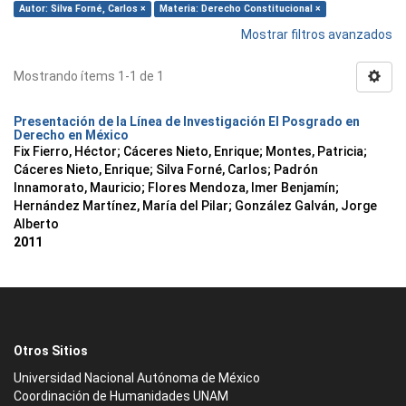
Autor: Silva Forné, Carlos ×
Materia: Derecho Constitucional ×
Mostrar filtros avanzados
Mostrando ítems 1-1 de 1
Presentación de la Línea de Investigación El Posgrado en
Derecho en México
Fix Fierro, Héctor
;
Cáceres Nieto, Enrique
;
Montes, Patricia
;
Cáceres Nieto, Enrique
;
Silva Forné, Carlos
;
Padrón
Innamorato, Mauricio
;
Flores Mendoza, Imer Benjamín
;
Hernández Martínez, María del Pilar
;
González Galván, Jorge
Alberto
2011
Otros Sitios
Universidad Nacional Autónoma de México
Coordinación de Humanidades UNAM