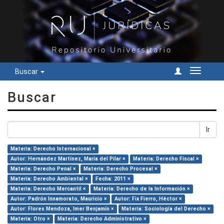
Buscar
Cambiar
navegac
Buscar
Ir
Materia: Derecho Internacional ×
Autor: Hernández Martínez, María del Pilar ×
Materia: Derecho Fiscal ×
Materia: Derecho Penal ×
Materia: Derecho Procesal ×
Materia: Derecho Ambiental ×
Fecha: 2011 ×
Materia: Derecho Mercantil ×
Materia: Derecho de la Información ×
Autor: Padrón Innamorato, Mauricio ×
Autor: Fix Fierro, Héctor ×
Autor: Flores Mendoza, Imer Benjamín ×
Materia: Sociología del Derecho ×
Materia: Otro ×
Materia: Derecho Administrativo ×