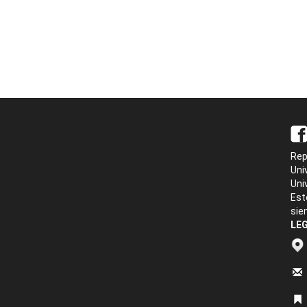
Rep
Uni
Uni
Est
sie
LEG