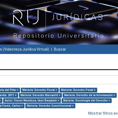
s (Videoteca Jurídica Virtual)
Buscar
ía del Pilar ×
Materia: Derecho Fiscal ×
Materia: Derecho Penal ×
echa: 2011 ×
Materia: Derecho Mercantil ×
Materia: Derecho de la Información ×
×
Autor: Flores Mendoza, Imer Benjamín ×
Materia: Sociología del Derecho ×
va Forné, Carlos ×
Materia: Derecho Constitucional ×
Mostrar filtros 