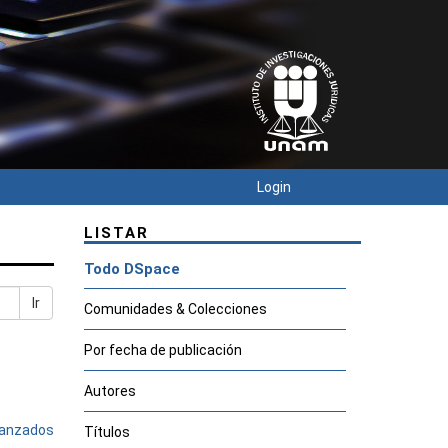
Login
LISTAR
Todo DSpace
Ir
Comunidades & Colecciones
Por fecha de publicación
Autores
avanzados
Títulos