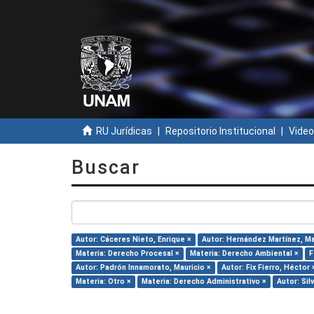
RU Jurídicas
Repositorio Institucional
Video
Buscar
Autor: Cáceres Nieto, Enrique ×
Autor: Hernández Martínez, Mar
Materia: Derecho Procesal ×
Materia: Derecho Ambiental ×
F
Autor: Padrón Innamorato, Mauricio ×
Autor: Fix Fierro, Héctor 
Materia: Otro ×
Materia: Derecho Administrativo ×
Autor: Sil