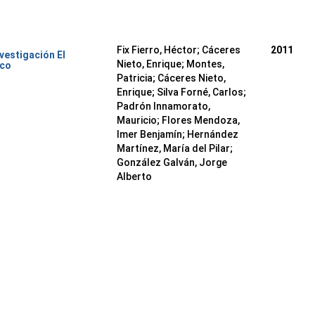
Fix Fierro, Héctor
;
Cáceres
2011
nvestigación El
Nieto, Enrique
;
Montes,
ico
Patricia
;
Cáceres Nieto,
Enrique
;
Silva Forné, Carlos
;
Padrón Innamorato,
Mauricio
;
Flores Mendoza,
Imer Benjamín
;
Hernández
Martínez, María del Pilar
;
González Galván, Jorge
Alberto