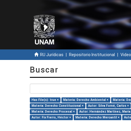
RU Jurídicas
Repositorio Institucional
Video
Buscar
Has File(s): true ×
Materia: Derecho Ambiental ×
Materia: De
Materia: Derecho Constitucional ×
Autor: Silva Forné, Carlos ×
Materia: Derecho Procesal ×
Autor: Hernández Martínez, María 
Autor: Fix Fierro, Héctor ×
Materia: Derecho Mercantil ×
Auto