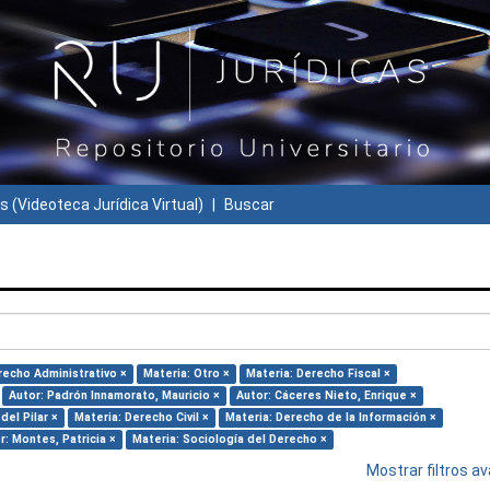
s (Videoteca Jurídica Virtual)
Buscar
recho Administrativo ×
Materia: Otro ×
Materia: Derecho Fiscal ×
Autor: Padrón Innamorato, Mauricio ×
Autor: Cáceres Nieto, Enrique ×
del Pilar ×
Materia: Derecho Civil ×
Materia: Derecho de la Información ×
r: Montes, Patricia ×
Materia: Sociología del Derecho ×
Mostrar filtros 