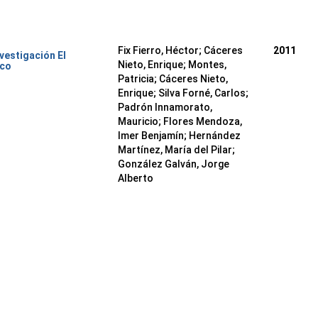
Fix Fierro, Héctor
;
Cáceres
2011
nvestigación El
Nieto, Enrique
;
Montes,
ico
Patricia
;
Cáceres Nieto,
Enrique
;
Silva Forné, Carlos
;
Padrón Innamorato,
Mauricio
;
Flores Mendoza,
Imer Benjamín
;
Hernández
Martínez, María del Pilar
;
González Galván, Jorge
Alberto