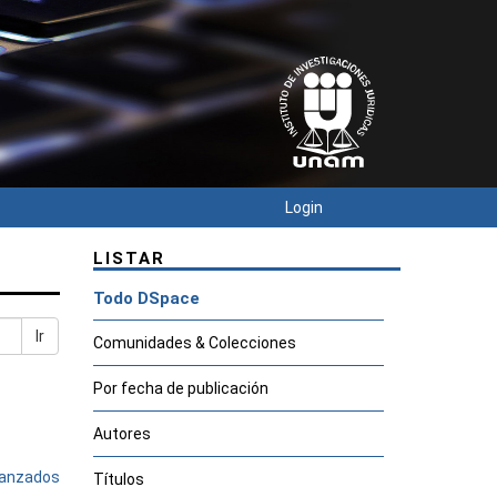
Login
LISTAR
Todo DSpace
Ir
Comunidades & Colecciones
Por fecha de publicación
Autores
avanzados
Títulos