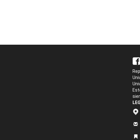
Rep
Uni
Uni
Est
sie
LEG