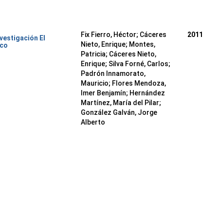
Fix Fierro, Héctor
;
Cáceres
2011
nvestigación El
Nieto, Enrique
;
Montes,
ico
Patricia
;
Cáceres Nieto,
Enrique
;
Silva Forné, Carlos
;
Padrón Innamorato,
Mauricio
;
Flores Mendoza,
Imer Benjamín
;
Hernández
Martínez, María del Pilar
;
González Galván, Jorge
Alberto