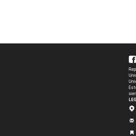
Rep
Uni
Uni
Est
sie
LEG