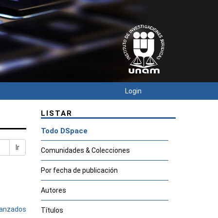
Login
LISTAR
Todo DSpace
Ir
Comunidades & Colecciones
Por fecha de publicación
Autores
avanzados
Títulos