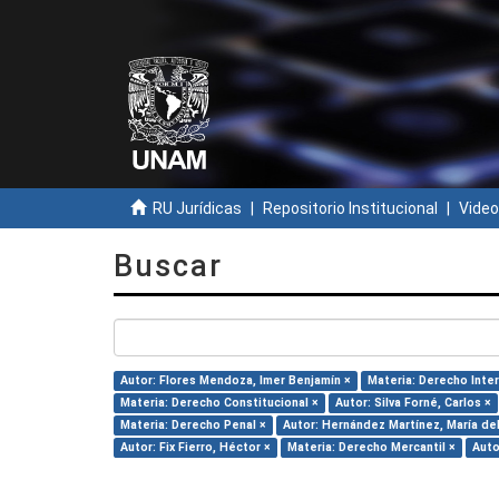
RU Jurídicas
Repositorio Institucional
Video
Buscar
Autor: Flores Mendoza, Imer Benjamín ×
Materia: Derecho Inter
Materia: Derecho Constitucional ×
Autor: Silva Forné, Carlos ×
Materia: Derecho Penal ×
Autor: Hernández Martínez, María del 
Autor: Fix Fierro, Héctor ×
Materia: Derecho Mercantil ×
Auto