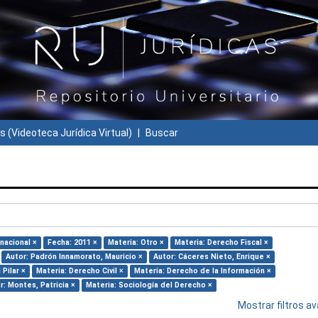
s (Videoteca Jurídica Virtual)
Buscar
nacional ×
Fecha: 2011 ×
Materia: Otro ×
Materia: Derecho Fiscal ×
Autor: Padrón Innamorato, Mauricio ×
Autor: Cáceres Nieto, Enrique ×
Pilar ×
Materia: Derecho Civil ×
Materia: Derecho de la Información ×
r: Montes, Patricia ×
Materia: Sociología del Derecho ×
Mostrar filtros 