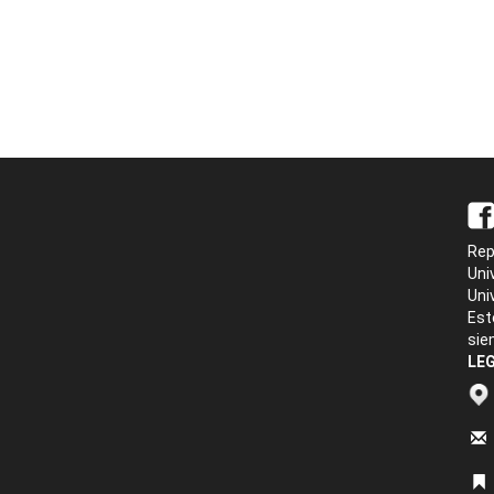
Rep
Uni
Uni
Est
sie
LEG