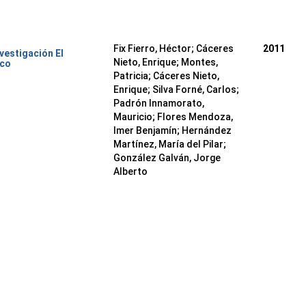
Fix Fierro, Héctor
;
Cáceres
2011
nvestigación El
Nieto, Enrique
;
Montes,
ico
Patricia
;
Cáceres Nieto,
Enrique
;
Silva Forné, Carlos
;
Padrón Innamorato,
Mauricio
;
Flores Mendoza,
Imer Benjamín
;
Hernández
Martínez, María del Pilar
;
González Galván, Jorge
Alberto