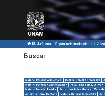
RU Jurídicas
Repositorio Institucional
Video
Buscar
Materia: Derecho Ambiental ×
Materia: Derecho Procesal ×
A
Materia: Derecho Constitucional ×
Autor: Silva Forné, Carlos ×
Materia: Derecho Penal ×
Autor: Hernández Martínez, María del 
Autor: Fix Fierro, Héctor ×
Materia: Derecho Mercantil ×
Auto