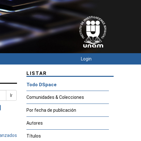
Login
LISTAR
Todo DSpace
Ir
Comunidades & Colecciones
Por fecha de publicación
Autores
avanzados
Títulos