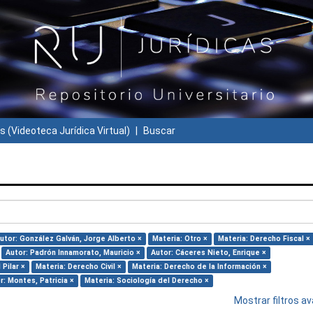
s (Videoteca Jurídica Virtual)
Buscar
utor: González Galván, Jorge Alberto ×
Materia: Otro ×
Materia: Derecho Fiscal ×
Autor: Padrón Innamorato, Mauricio ×
Autor: Cáceres Nieto, Enrique ×
Pilar ×
Materia: Derecho Civil ×
Materia: Derecho de la Información ×
r: Montes, Patricia ×
Materia: Sociología del Derecho ×
Mostrar filtros 