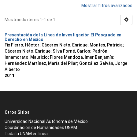
Mostrar filtros avanzados
Mostrando ítems 1-1 de 1
Presentación de la Línea de Investigación El Posgrado en
Derecho en México
Fix Fierro, Héctor
;
Cáceres Nieto, Enrique
;
Montes, Patricia
;
Cáceres Nieto, Enrique
;
Silva Forné, Carlos
;
Padrón
Innamorato, Mauricio
;
Flores Mendoza, Imer Benjamín
;
Hernández Martínez, María del Pilar
;
González Galván, Jorge
Alberto
2011
Otros Sitios
Universidad Nacional Autónoma de México
Coordinación de Humanidades UNAM
Toda la UNAM en línea