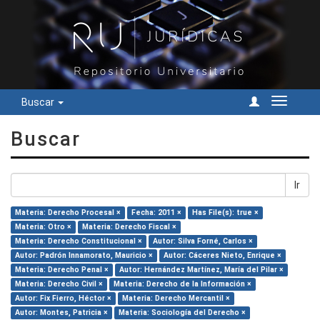
Buscar
Cambiar
navegac
Buscar
Ir
Materia: Derecho Procesal ×
Fecha: 2011 ×
Has File(s): true ×
Materia: Otro ×
Materia: Derecho Fiscal ×
Materia: Derecho Constitucional ×
Autor: Silva Forné, Carlos ×
Autor: Padrón Innamorato, Mauricio ×
Autor: Cáceres Nieto, Enrique ×
Materia: Derecho Penal ×
Autor: Hernández Martínez, María del Pilar ×
Materia: Derecho Civil ×
Materia: Derecho de la Información ×
Autor: Fix Fierro, Héctor ×
Materia: Derecho Mercantil ×
Autor: Montes, Patricia ×
Materia: Sociología del Derecho ×