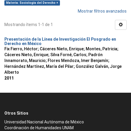
Materia: Sociología del Derecho ×
Mostrar filtros avanzados
Mostrando ítems 1-1 de 1
Presentación de la Línea de Investigación El Posgrado en
Derecho en México
Fix Fierro, Héctor
;
Cáceres Nieto, Enrique
;
Montes, Patricia
;
Cáceres Nieto, Enrique
;
Silva Forné, Carlos
;
Padrón
Innamorato, Mauricio
;
Flores Mendoza, Imer Benjamín
;
Hernández Martínez, María del Pilar
;
González Galván, Jorge
Alberto
2011
Otros Sitios
Universidad Nacional Autónoma de México
Coordinación de Humanidades UNAM