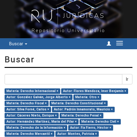
Buscar
Cambiar
navegac
Buscar
Ir
Materia: Derecho Internacional ×
Autor: Flores Mendoza, Imer Benjamín ×
Autor: González Galván, Jorge Alberto ×
Materia: Otro ×
Materia: Derecho Fiscal ×
Materia: Derecho Constitucional ×
Autor: Silva Forné, Carlos ×
Autor: Padrón Innamorato, Mauricio ×
Autor: Cáceres Nieto, Enrique ×
Materia: Derecho Penal ×
Autor: Hernández Martínez, María del Pilar ×
Materia: Derecho Civil ×
Materia: Derecho de la Información ×
Autor: Fix Fierro, Héctor ×
Materia: Derecho Mercantil ×
Autor: Montes, Patricia ×