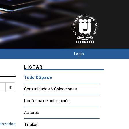
Login
LISTAR
Todo DSpace
Ir
Comunidades & Colecciones
Por fecha de publicación
Autores
avanzados
Títulos