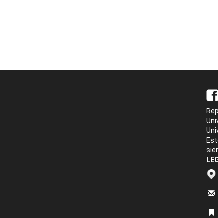
Rep
Uni
Uni
Est
sie
LEG