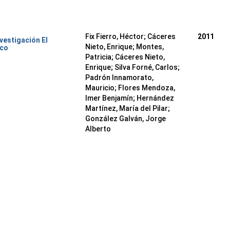
Fix Fierro, Héctor
;
Cáceres
2011
nvestigación El
Nieto, Enrique
;
Montes,
ico
Patricia
;
Cáceres Nieto,
Enrique
;
Silva Forné, Carlos
;
Padrón Innamorato,
Mauricio
;
Flores Mendoza,
Imer Benjamín
;
Hernández
Martínez, María del Pilar
;
González Galván, Jorge
Alberto