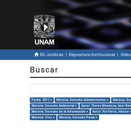
RU Jurídicas
Repositorio Institucional
Video
Buscar
Fecha: 2011 ×
Materia: Derecho Administrativo ×
Materia: De
Materia: Derecho Ambiental ×
Autor: Flores Mendoza, Imer Ben
Materia: Derecho de la Información ×
Autor: Fix Fierro, Héctor 
Materia: Otro ×
Materia: Derecho Penal ×