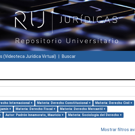
s (Videoteca Jurídica Virtual)
Buscar
recho Internacional ×
Materia: Derecho Constitucional ×
Materia: Derecho Civil ×
jamín ×
Materia: Derecho Fiscal ×
Materia: Derecho Mercantil ×
×
Autor: Padrón Innamorato, Mauricio ×
Materia: Sociología del Derecho ×
Mostrar filtros 