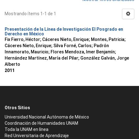
Mostrando ítems 1-1 de 1
Presentación de la Línea de Investigación El Posgrado en
Derecho en México
Fix Fierro, Héctor
;
Cáceres Nieto, Enrique
;
Montes, Patricia
;
Cáceres Nieto, Enrique
;
Silva Forné, Carlos
;
Padrón
Innamorato, Mauricio
;
Flores Mendoza, Imer Benjamín
;
Hernández Martínez, María del Pilar
;
González Galván, Jorge
Alberto
2011
Otros Sitios
Universidad Nacional Autónoma de México
Coordinación de Humanidades UNAM
Toda la UNAM en línea
Red Universitaria de Aprendizaje