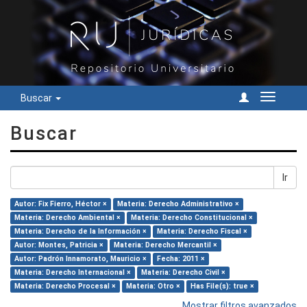
Buscar
Cambiar
navegac
Buscar
Ir
Autor: Fix Fierro, Héctor ×
Materia: Derecho Administrativo ×
Materia: Derecho Ambiental ×
Materia: Derecho Constitucional ×
Materia: Derecho de la Información ×
Materia: Derecho Fiscal ×
Autor: Montes, Patricia ×
Materia: Derecho Mercantil ×
Autor: Padrón Innamorato, Mauricio ×
Fecha: 2011 ×
Materia: Derecho Internacional ×
Materia: Derecho Civil ×
Materia: Derecho Procesal ×
Materia: Otro ×
Has File(s): true ×
Mostrar filtros avanzados