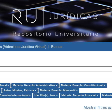
s (Videoteca Jurídica Virtual)
Buscar
Penal ×
Materia: Derecho Administrativo ×
Materia: Derecho Constitucional ×
Autor: Montes, Patricia ×
Materia: Derecho Mercantil ×
 Derecho Internacional ×
Has File(s): true ×
Materia: Derecho Procesal ×
Materia
Mostrar filtros 