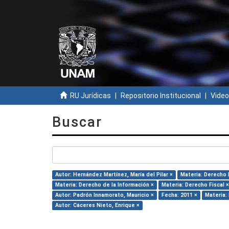
RU Jurídicas
Repositorio Institucional
Video
Buscar
Autor: Hernández Martínez, María del Pilar ×
Materia: Derecho 
Materia: Derecho de la Información ×
Materia: Derecho Fiscal ×
Autor: Padrón Innamorato, Mauricio ×
Fecha: 2011 ×
Materia:
Autor: Cáceres Nieto, Enrique ×