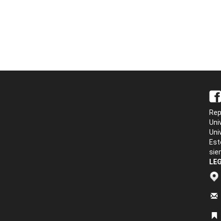
Rep
Uni
Uni
Est
sie
LEG