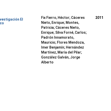
Fix Fierro, Héctor
;
Cáceres
2011
nvestigación El
Nieto, Enrique
;
Montes,
ico
Patricia
;
Cáceres Nieto,
Enrique
;
Silva Forné, Carlos
;
Padrón Innamorato,
Mauricio
;
Flores Mendoza,
Imer Benjamín
;
Hernández
Martínez, María del Pilar
;
González Galván, Jorge
Alberto