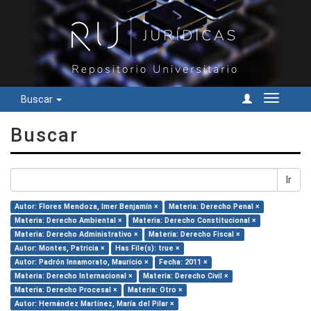
Buscar
Cambiar
navegac
Buscar
Ir
Autor: Flores Mendoza, Imer Benjamín ×
Materia: Derecho Penal ×
Materia: Derecho Ambiental ×
Materia: Derecho Constitucional ×
Materia: Derecho Administrativo ×
Materia: Derecho Fiscal ×
Autor: Montes, Patricia ×
Has File(s): true ×
Autor: Padrón Innamorato, Mauricio ×
Fecha: 2011 ×
Materia: Derecho Internacional ×
Materia: Derecho Civil ×
Materia: Derecho Procesal ×
Materia: Otro ×
Autor: Hernández Martínez, María del Pilar ×