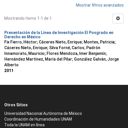
Mostrar filtros avanzados
Mostrando ítems 1-1 de 1
Presentación de la Línea de Investigación El Posgrado en
Derecho en México
Fix Fierro, Héctor
;
Cáceres Nieto, Enrique
;
Montes, Patricia
;
Cáceres Nieto, Enrique
;
Silva Forné, Carlos
;
Padrón
Innamorato, Mauricio
;
Flores Mendoza, Imer Benjamín
;
Hernández Martínez, María del Pilar
;
González Galván, Jorge
Alberto
2011
Otros Sitios
Universidad Nacional Autónoma de México
Coordinación de Humanidades UNAM
Toda la UNAM en línea