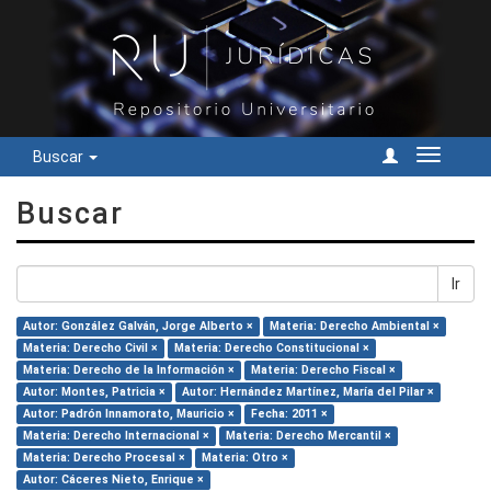
Buscar
Cambiar
navegac
Buscar
Ir
Autor: González Galván, Jorge Alberto ×
Materia: Derecho Ambiental ×
Materia: Derecho Civil ×
Materia: Derecho Constitucional ×
Materia: Derecho de la Información ×
Materia: Derecho Fiscal ×
Autor: Montes, Patricia ×
Autor: Hernández Martínez, María del Pilar ×
Autor: Padrón Innamorato, Mauricio ×
Fecha: 2011 ×
Materia: Derecho Internacional ×
Materia: Derecho Mercantil ×
Materia: Derecho Procesal ×
Materia: Otro ×
Autor: Cáceres Nieto, Enrique ×