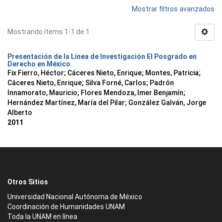
Mostrar filtros avanzados
Mostrando ítems 1-1 de 1
Presentación de la Línea de Investigación El Posgrado en
Derecho en México
Fix Fierro, Héctor
;
Cáceres Nieto, Enrique
;
Montes, Patricia
;
Cáceres Nieto, Enrique
;
Silva Forné, Carlos
;
Padrón
Innamorato, Mauricio
;
Flores Mendoza, Imer Benjamín
;
Hernández Martínez, María del Pilar
;
González Galván, Jorge
Alberto
2011
Otros Sitios
Universidad Nacional Autónoma de México
Coordinación de Humanidades UNAM
Toda la UNAM en línea