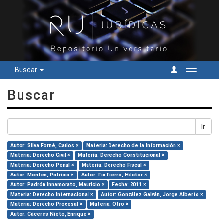
Buscar
Cambiar
navegac
Buscar
Ir
Autor: Silva Forné, Carlos ×
Materia: Derecho de la Información ×
Materia: Derecho Civil ×
Materia: Derecho Constitucional ×
Materia: Derecho Penal ×
Materia: Derecho Fiscal ×
Autor: Montes, Patricia ×
Autor: Fix Fierro, Héctor ×
Autor: Padrón Innamorato, Mauricio ×
Fecha: 2011 ×
Materia: Derecho Internacional ×
Autor: González Galván, Jorge Alberto ×
Materia: Derecho Procesal ×
Materia: Otro ×
Autor: Cáceres Nieto, Enrique ×