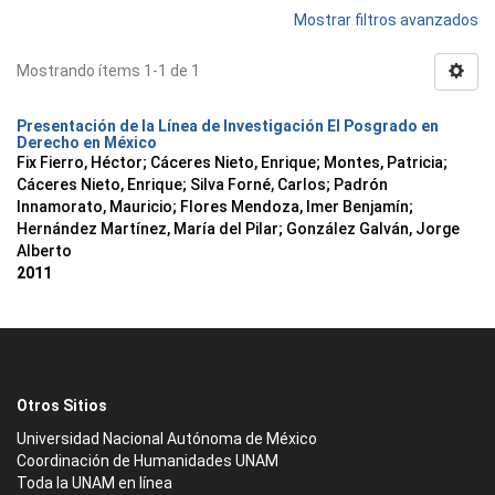
Mostrar filtros avanzados
Mostrando ítems 1-1 de 1
Presentación de la Línea de Investigación El Posgrado en
Derecho en México
Fix Fierro, Héctor
;
Cáceres Nieto, Enrique
;
Montes, Patricia
;
Cáceres Nieto, Enrique
;
Silva Forné, Carlos
;
Padrón
Innamorato, Mauricio
;
Flores Mendoza, Imer Benjamín
;
Hernández Martínez, María del Pilar
;
González Galván, Jorge
Alberto
2011
Otros Sitios
Universidad Nacional Autónoma de México
Coordinación de Humanidades UNAM
Toda la UNAM en línea