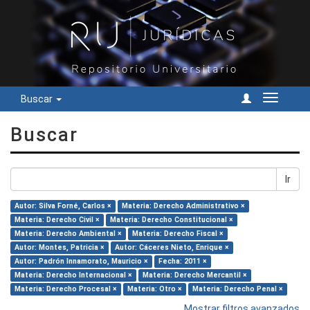
Buscar
Cambiar
navegac
Buscar
Ir
Autor: Silva Forné, Carlos ×
Materia: Derecho Administrativo ×
Materia: Derecho Civil ×
Materia: Derecho Constitucional ×
Materia: Derecho Ambiental ×
Materia: Derecho Fiscal ×
Autor: Montes, Patricia ×
Autor: Cáceres Nieto, Enrique ×
Autor: Padrón Innamorato, Mauricio ×
Fecha: 2011 ×
Materia: Derecho Internacional ×
Materia: Derecho Mercantil ×
Materia: Derecho Procesal ×
Materia: Otro ×
Materia: Derecho Penal ×
Mostrar filtros avanzados