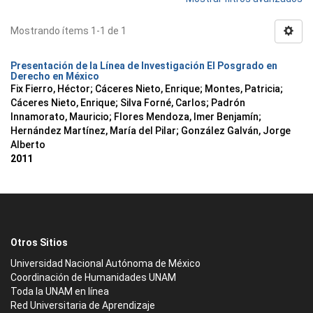
Mostrando ítems 1-1 de 1
Presentación de la Línea de Investigación El Posgrado en
Derecho en México
Fix Fierro, Héctor
;
Cáceres Nieto, Enrique
;
Montes, Patricia
;
Cáceres Nieto, Enrique
;
Silva Forné, Carlos
;
Padrón
Innamorato, Mauricio
;
Flores Mendoza, Imer Benjamín
;
Hernández Martínez, María del Pilar
;
González Galván, Jorge
Alberto
2011
Otros Sitios
Universidad Nacional Autónoma de México
Coordinación de Humanidades UNAM
Toda la UNAM en línea
Red Universitaria de Aprendizaje