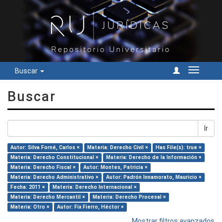
Buscar
Cambiar
navegac
Buscar
Ir
Autor: Silva Forné, Carlos ×
Materia: Derecho Civil ×
Has File(s): true ×
Materia: Derecho Constitucional ×
Materia: Derecho de la Información ×
Materia: Derecho Fiscal ×
Autor: Montes, Patricia ×
Materia: Derecho Administrativo ×
Autor: Padrón Innamorato, Mauricio ×
Fecha: 2011 ×
Materia: Derecho Internacional ×
Materia: Derecho Mercantil ×
Materia: Derecho Procesal ×
Materia: Otro ×
Autor: Fix Fierro, Héctor ×
Mostrar filtros avanzados