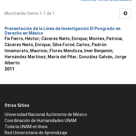
Mostrando ítems 1-1 de 1
Presentación de la Línea de Investigación El Posgrado en
Derecho en México
Fix Fierro, Héctor
;
Cáceres Nieto, Enrique
;
Montes, Patricia
;
Cáceres Nieto, Enrique
;
Silva Forné, Carlos
;
Padrón
Innamorato, Mauricio
;
Flores Mendoza, Imer Benjamín
;
Hernández Martínez, María del Pilar
;
González Galván, Jorge
Alberto
2011
Otros Sitios
Universidad Nacional Autónoma de México
Coordinación de Humanidades UNAM
Toda la UNAM en línea
Red Universitaria de Aprendizaje