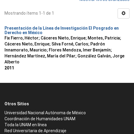
Mostrando ítems 1-1 de 1
Presentación de la Línea de Investigación El Posgrado en
Derecho en México
Fix Fierro, Héctor
;
Cáceres Nieto, Enrique
;
Montes, Patricia
;
Cáceres Nieto, Enrique
;
Silva Forné, Carlos
;
Padrón
Innamorato, Mauricio
;
Flores Mendoza, Imer Benjamín
;
Hernández Martínez, María del Pilar
;
González Galván, Jorge
Alberto
2011
Otros Sitios
Universidad Nacional Autónoma de México
Coordinación de Humanidades UNAM
Toda la UNAM en línea
Red Universitaria de Aprendizaje