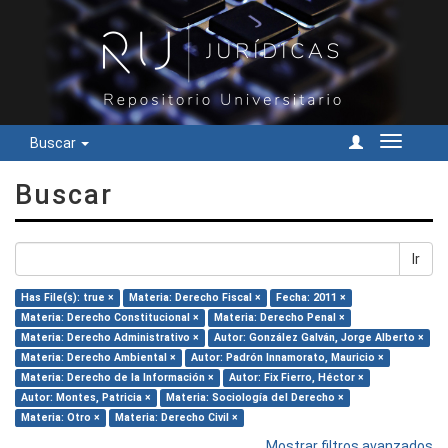
Buscar
Cambiar
navegac
Buscar
Ir
Has File(s): true ×
Materia: Derecho Fiscal ×
Fecha: 2011 ×
Materia: Derecho Constitucional ×
Materia: Derecho Penal ×
Materia: Derecho Administrativo ×
Autor: González Galván, Jorge Alberto ×
Materia: Derecho Ambiental ×
Autor: Padrón Innamorato, Mauricio ×
Materia: Derecho de la Información ×
Autor: Fix Fierro, Héctor ×
Autor: Montes, Patricia ×
Materia: Sociología del Derecho ×
Materia: Otro ×
Materia: Derecho Civil ×
Mostrar filtros avanzados