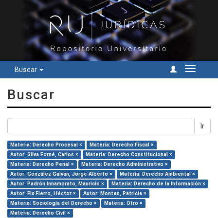
Buscar
Cambiar
navegac
Buscar
Ir
Materia: Derecho Procesal ×
Materia: Derecho Fiscal ×
Autor: Silva Forné, Carlos ×
Materia: Derecho Constitucional ×
Materia: Derecho Penal ×
Materia: Derecho Administrativo ×
Autor: González Galván, Jorge Alberto ×
Materia: Derecho Ambiental ×
Autor: Padrón Innamorato, Mauricio ×
Materia: Derecho de la Información ×
Autor: Fix Fierro, Héctor ×
Autor: Montes, Patricia ×
Materia: Sociología del Derecho ×
Materia: Otro ×
Materia: Derecho Civil ×