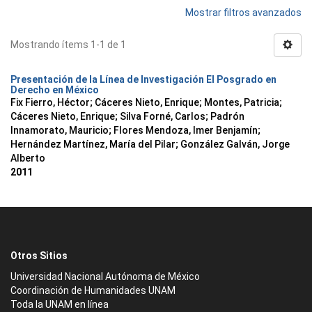
Mostrar filtros avanzados
Mostrando ítems 1-1 de 1
Presentación de la Línea de Investigación El Posgrado en
Derecho en México
Fix Fierro, Héctor
;
Cáceres Nieto, Enrique
;
Montes, Patricia
;
Cáceres Nieto, Enrique
;
Silva Forné, Carlos
;
Padrón
Innamorato, Mauricio
;
Flores Mendoza, Imer Benjamín
;
Hernández Martínez, María del Pilar
;
González Galván, Jorge
Alberto
2011
Otros Sitios
Universidad Nacional Autónoma de México
Coordinación de Humanidades UNAM
Toda la UNAM en línea