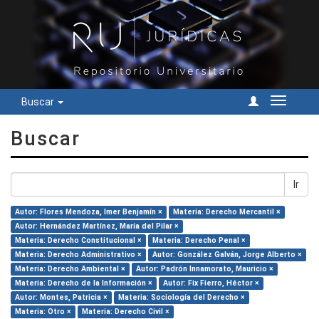
Buscar
Cambiar
navegac
Buscar
Ir
Autor: Flores Mendoza, Imer Benjamín ×
Materia: Derecho Mercantil ×
Autor: Hernández Martínez, María del Pilar ×
Materia: Derecho Constitucional ×
Materia: Derecho Penal ×
Materia: Derecho Administrativo ×
Autor: González Galván, Jorge Alberto ×
Materia: Derecho Ambiental ×
Autor: Padrón Innamorato, Mauricio ×
Materia: Derecho de la Información ×
Autor: Fix Fierro, Héctor ×
Autor: Montes, Patricia ×
Materia: Sociología del Derecho ×
Materia: Otro ×
Materia: Derecho Civil ×