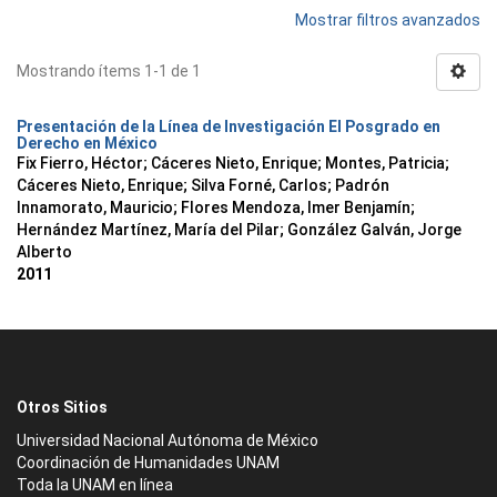
Mostrar filtros avanzados
Mostrando ítems 1-1 de 1
Presentación de la Línea de Investigación El Posgrado en
Derecho en México
Fix Fierro, Héctor
;
Cáceres Nieto, Enrique
;
Montes, Patricia
;
Cáceres Nieto, Enrique
;
Silva Forné, Carlos
;
Padrón
Innamorato, Mauricio
;
Flores Mendoza, Imer Benjamín
;
Hernández Martínez, María del Pilar
;
González Galván, Jorge
Alberto
2011
Otros Sitios
Universidad Nacional Autónoma de México
Coordinación de Humanidades UNAM
Toda la UNAM en línea