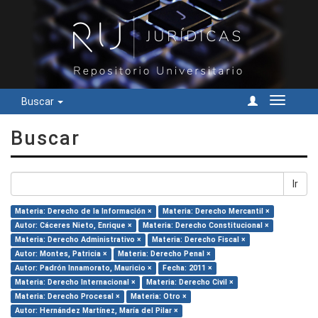
Buscar
Cambiar
navegac
Buscar
Ir
Materia: Derecho de la Información ×
Materia: Derecho Mercantil ×
Autor: Cáceres Nieto, Enrique ×
Materia: Derecho Constitucional ×
Materia: Derecho Administrativo ×
Materia: Derecho Fiscal ×
Autor: Montes, Patricia ×
Materia: Derecho Penal ×
Autor: Padrón Innamorato, Mauricio ×
Fecha: 2011 ×
Materia: Derecho Internacional ×
Materia: Derecho Civil ×
Materia: Derecho Procesal ×
Materia: Otro ×
Autor: Hernández Martínez, María del Pilar ×