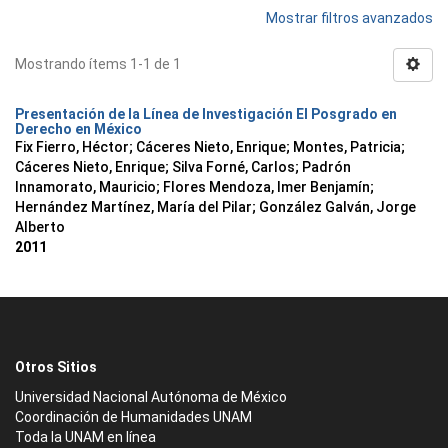
Mostrar filtros avanzados
Mostrando ítems 1-1 de 1
Presentación de la Línea de Investigación El Posgrado en
Derecho en México
Fix Fierro, Héctor
;
Cáceres Nieto, Enrique
;
Montes, Patricia
;
Cáceres Nieto, Enrique
;
Silva Forné, Carlos
;
Padrón
Innamorato, Mauricio
;
Flores Mendoza, Imer Benjamín
;
Hernández Martínez, María del Pilar
;
González Galván, Jorge
Alberto
2011
Otros Sitios
Universidad Nacional Autónoma de México
Coordinación de Humanidades UNAM
Toda la UNAM en línea