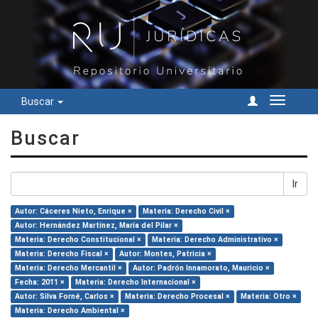
Buscar
Cambiar
navegac
Buscar
Ir
Autor: Cáceres Nieto, Enrique ×
Materia: Derecho Civil ×
Autor: Hernández Martínez, María del Pilar ×
Materia: Derecho Constitucional ×
Materia: Derecho Administrativo ×
Materia: Derecho Fiscal ×
Autor: Montes, Patricia ×
Materia: Derecho Mercantil ×
Autor: Padrón Innamorato, Mauricio ×
Fecha: 2011 ×
Materia: Derecho Internacional ×
Autor: Silva Forné, Carlos ×
Materia: Derecho Procesal ×
Materia: Otro ×
Materia: Derecho Ambiental ×