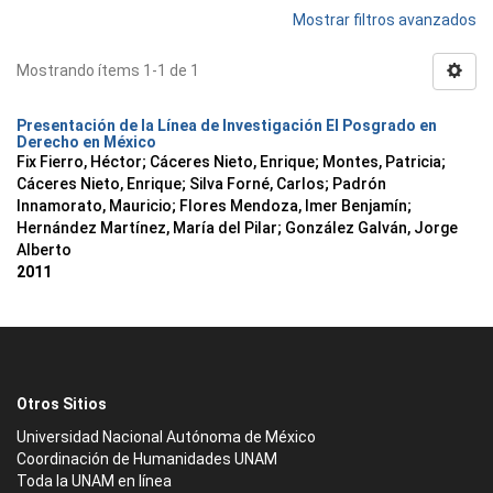
Mostrar filtros avanzados
Mostrando ítems 1-1 de 1
Presentación de la Línea de Investigación El Posgrado en
Derecho en México
Fix Fierro, Héctor
;
Cáceres Nieto, Enrique
;
Montes, Patricia
;
Cáceres Nieto, Enrique
;
Silva Forné, Carlos
;
Padrón
Innamorato, Mauricio
;
Flores Mendoza, Imer Benjamín
;
Hernández Martínez, María del Pilar
;
González Galván, Jorge
Alberto
2011
Otros Sitios
Universidad Nacional Autónoma de México
Coordinación de Humanidades UNAM
Toda la UNAM en línea