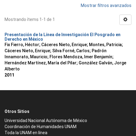
Mostrar filtros avanzados
Mostrando ítems 1-1 de 1
Presentación de la Línea de Investigación El Posgrado en
Derecho en México
Fix Fierro, Héctor
;
Cáceres Nieto, Enrique
;
Montes, Patricia
;
Cáceres Nieto, Enrique
;
Silva Forné, Carlos
;
Padrón
Innamorato, Mauricio
;
Flores Mendoza, Imer Benjamín
;
Hernández Martínez, María del Pilar
;
González Galván, Jorge
Alberto
2011
Otros Sitios
Universidad Nacional Autónoma de México
Coordinación de Humanidades UNAM
Toda la UNAM en línea