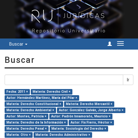
Buscar
Cambiar
navegac
Buscar
Ir
Fecha: 2011 ×
Materia: Derecho Civil ×
Autor: Hernández Martínez, María del Pilar ×
Materia: Derecho Constitucional ×
Materia: Derecho Mercantil ×
Materia: Derecho Ambiental ×
Autor: González Galván, Jorge Alberto ×
Autor: Montes, Patricia ×
Autor: Padrón Innamorato, Mauricio ×
Materia: Derecho de la Información ×
Autor: Fix Fierro, Héctor ×
Materia: Derecho Penal ×
Materia: Sociología del Derecho ×
Materia: Otro ×
Materia: Derecho Administrativo ×