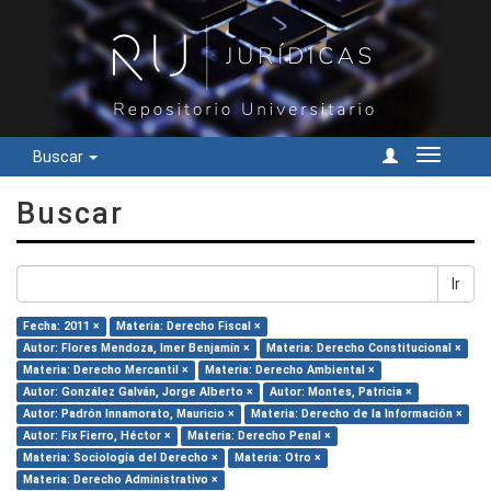
Buscar
Cambiar
navegac
Buscar
Ir
Fecha: 2011 ×
Materia: Derecho Fiscal ×
Autor: Flores Mendoza, Imer Benjamín ×
Materia: Derecho Constitucional ×
Materia: Derecho Mercantil ×
Materia: Derecho Ambiental ×
Autor: González Galván, Jorge Alberto ×
Autor: Montes, Patricia ×
Autor: Padrón Innamorato, Mauricio ×
Materia: Derecho de la Información ×
Autor: Fix Fierro, Héctor ×
Materia: Derecho Penal ×
Materia: Sociología del Derecho ×
Materia: Otro ×
Materia: Derecho Administrativo ×