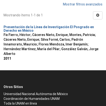
Mostrar filtros avanzados
Mostrando ítems 1-1 de 1
Presentación de la Línea de Investigación El Posgrado en
Derecho en México
Fix Fierro, Héctor
;
Cáceres Nieto, Enrique
;
Montes, Patricia
;
Cáceres Nieto, Enrique
;
Silva Forné, Carlos
;
Padrón
Innamorato, Mauricio
;
Flores Mendoza, Imer Benjamín
;
Hernández Martínez, María del Pilar
;
González Galván, Jorge
Alberto
2011
Otros Sitios
Universidad Nacional Autónoma de México
Coordinación de Humanidades UNAM
Toda la UNAM en línea