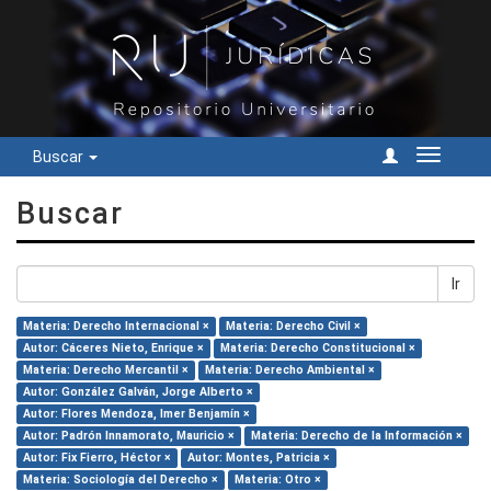
Buscar
Cambiar
navegac
Buscar
Ir
Materia: Derecho Internacional ×
Materia: Derecho Civil ×
Autor: Cáceres Nieto, Enrique ×
Materia: Derecho Constitucional ×
Materia: Derecho Mercantil ×
Materia: Derecho Ambiental ×
Autor: González Galván, Jorge Alberto ×
Autor: Flores Mendoza, Imer Benjamín ×
Autor: Padrón Innamorato, Mauricio ×
Materia: Derecho de la Información ×
Autor: Fix Fierro, Héctor ×
Autor: Montes, Patricia ×
Materia: Sociología del Derecho ×
Materia: Otro ×