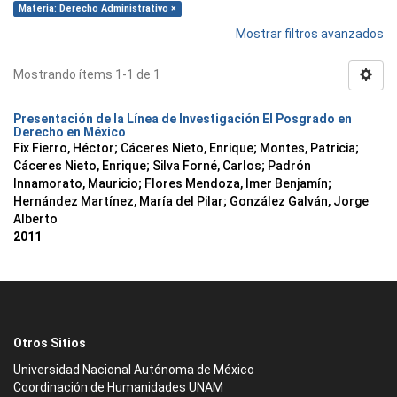
Materia: Derecho Administrativo ×
Mostrar filtros avanzados
Mostrando ítems 1-1 de 1
Presentación de la Línea de Investigación El Posgrado en
Derecho en México
Fix Fierro, Héctor
;
Cáceres Nieto, Enrique
;
Montes, Patricia
;
Cáceres Nieto, Enrique
;
Silva Forné, Carlos
;
Padrón
Innamorato, Mauricio
;
Flores Mendoza, Imer Benjamín
;
Hernández Martínez, María del Pilar
;
González Galván, Jorge
Alberto
2011
Otros Sitios
Universidad Nacional Autónoma de México
Coordinación de Humanidades UNAM