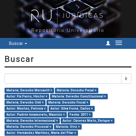
Buscar
Cambiar
navegac
Buscar
Ir
Materia: Derecho Mercantil ×
Materia: Derecho Penal ×
Autor: Fix Fierro, Héctor ×
Materia: Derecho Constitucional ×
Materia: Derecho Civil ×
Materia: Derecho Fiscal ×
Autor: Montes, Patricia ×
Autor: Silva Forné, Carlos ×
Autor: Padrón Innamorato, Mauricio ×
Fecha: 2011 ×
Materia: Derecho Internacional ×
Autor: Cáceres Nieto, Enrique ×
Materia: Derecho Procesal ×
Materia: Otro ×
Autor: Hernández Martínez, María del Pilar ×