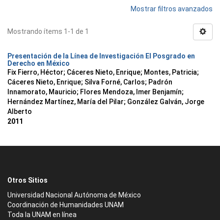
Mostrar filtros avanzados
Mostrando ítems 1-1 de 1
Presentación de la Línea de Investigación El Posgrado en
Derecho en México
Fix Fierro, Héctor
;
Cáceres Nieto, Enrique
;
Montes, Patricia
;
Cáceres Nieto, Enrique
;
Silva Forné, Carlos
;
Padrón
Innamorato, Mauricio
;
Flores Mendoza, Imer Benjamín
;
Hernández Martínez, María del Pilar
;
González Galván, Jorge
Alberto
2011
Otros Sitios
Universidad Nacional Autónoma de México
Coordinación de Humanidades UNAM
Toda la UNAM en línea