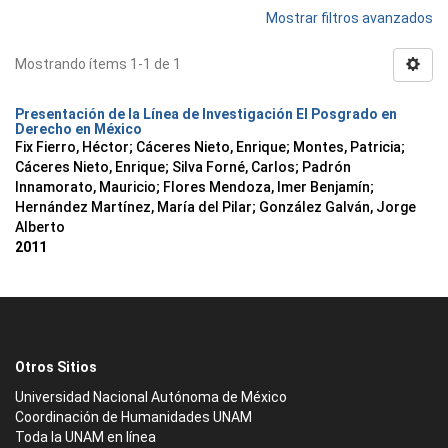
Mostrar filtros avanzados
Mostrando ítems 1-1 de 1
Presentación de la Línea de Investigación El Posgrado en
Derecho en México
Fix Fierro, Héctor
;
Cáceres Nieto, Enrique
;
Montes, Patricia
;
Cáceres Nieto, Enrique
;
Silva Forné, Carlos
;
Padrón
Innamorato, Mauricio
;
Flores Mendoza, Imer Benjamín
;
Hernández Martínez, María del Pilar
;
González Galván, Jorge
Alberto
2011
Otros Sitios
Universidad Nacional Autónoma de México
Coordinación de Humanidades UNAM
Toda la UNAM en línea