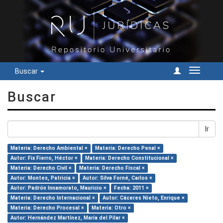
Buscar
Cambiar
navegac
Buscar
Ir
Materia: Derecho Ambiental ×
Materia: Derecho Penal ×
Autor: Fix Fierro, Héctor ×
Materia: Derecho Constitucional ×
Materia: Derecho Civil ×
Materia: Derecho Fiscal ×
Autor: Montes, Patricia ×
Autor: Silva Forné, Carlos ×
Autor: Padrón Innamorato, Mauricio ×
Fecha: 2011 ×
Materia: Derecho Internacional ×
Autor: Cáceres Nieto, Enrique ×
Materia: Derecho Procesal ×
Materia: Otro ×
Autor: Hernández Martínez, María del Pilar ×