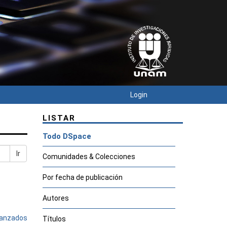
Login
LISTAR
Todo DSpace
Ir
Comunidades & Colecciones
Por fecha de publicación
Autores
avanzados
Títulos