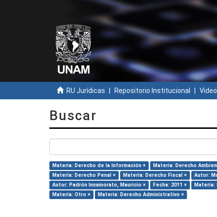
RU Jurídicas
Repositorio Institucional
Video
Buscar
Materia: Derecho de la Información ×
Materia: Derecho Ambien
Materia: Derecho Penal ×
Materia: Derecho Fiscal ×
Autor: Mo
Autor: Padrón Innamorato, Mauricio ×
Fecha: 2011 ×
Materia:
Materia: Otro ×
Materia: Derecho Administrativo ×