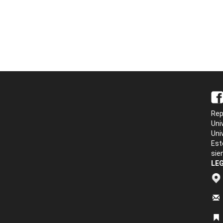
Rep
Uni
Uni
Est
sie
LEG