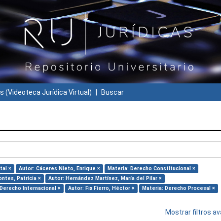
s (Videoteca Jurídica Virtual)
Buscar
tal ×
Autor: Cáceres Nieto, Enrique ×
Materia: Derecho Constitucional ×
ntes, Patricia ×
Autor: Hernández Martínez, María del Pilar ×
 Derecho Internacional ×
Autor: Fix Fierro, Héctor ×
Materia: Derecho Procesal ×
Mostrar filtros 