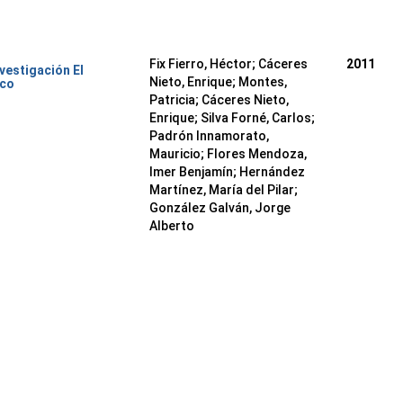
Fix Fierro, Héctor
;
Cáceres
2011
nvestigación El
Nieto, Enrique
;
Montes,
ico
Patricia
;
Cáceres Nieto,
Enrique
;
Silva Forné, Carlos
;
Padrón Innamorato,
Mauricio
;
Flores Mendoza,
Imer Benjamín
;
Hernández
Martínez, María del Pilar
;
González Galván, Jorge
Alberto