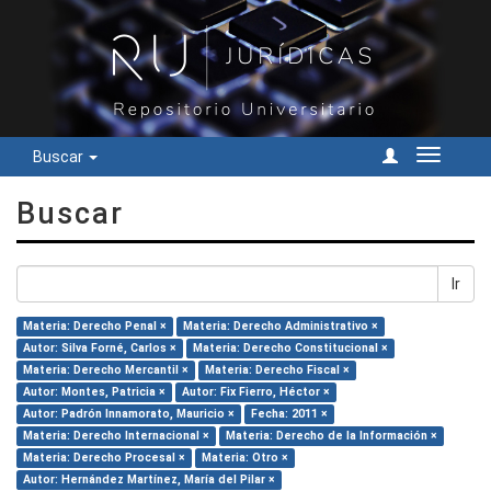
Buscar
Cambiar
navegac
Buscar
Ir
Materia: Derecho Penal ×
Materia: Derecho Administrativo ×
Autor: Silva Forné, Carlos ×
Materia: Derecho Constitucional ×
Materia: Derecho Mercantil ×
Materia: Derecho Fiscal ×
Autor: Montes, Patricia ×
Autor: Fix Fierro, Héctor ×
Autor: Padrón Innamorato, Mauricio ×
Fecha: 2011 ×
Materia: Derecho Internacional ×
Materia: Derecho de la Información ×
Materia: Derecho Procesal ×
Materia: Otro ×
Autor: Hernández Martínez, María del Pilar ×