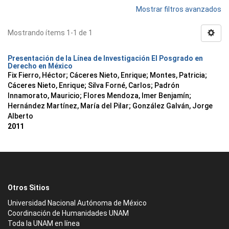
Mostrar filtros avanzados
Mostrando ítems 1-1 de 1
Presentación de la Línea de Investigación El Posgrado en
Derecho en México
Fix Fierro, Héctor
;
Cáceres Nieto, Enrique
;
Montes, Patricia
;
Cáceres Nieto, Enrique
;
Silva Forné, Carlos
;
Padrón
Innamorato, Mauricio
;
Flores Mendoza, Imer Benjamín
;
Hernández Martínez, María del Pilar
;
González Galván, Jorge
Alberto
2011
Otros Sitios
Universidad Nacional Autónoma de México
Coordinación de Humanidades UNAM
Toda la UNAM en línea