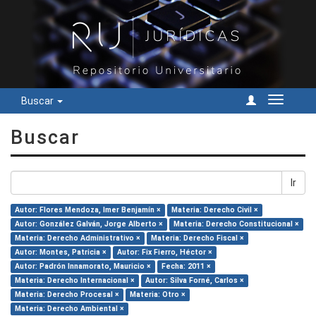
Buscar
Cambiar
navegac
Buscar
Ir
Autor: Flores Mendoza, Imer Benjamín ×
Materia: Derecho Civil ×
Autor: González Galván, Jorge Alberto ×
Materia: Derecho Constitucional ×
Materia: Derecho Administrativo ×
Materia: Derecho Fiscal ×
Autor: Montes, Patricia ×
Autor: Fix Fierro, Héctor ×
Autor: Padrón Innamorato, Mauricio ×
Fecha: 2011 ×
Materia: Derecho Internacional ×
Autor: Silva Forné, Carlos ×
Materia: Derecho Procesal ×
Materia: Otro ×
Materia: Derecho Ambiental ×