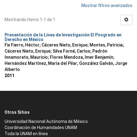
Mostrar filtros avanzados
Mostrando ítems 1-1 de 1
Presentación de la Línea de Investigación El Posgrado en
Derecho en México
Fix Fierro, Héctor
;
Cáceres Nieto, Enrique
;
Montes, Patricia
;
Cáceres Nieto, Enrique
;
Silva Forné, Carlos
;
Padrón
Innamorato, Mauricio
;
Flores Mendoza, Imer Benjamín
;
Hernández Martínez, María del Pilar
;
González Galván, Jorge
Alberto
2011
Otros Sitios
Universidad Nacional Autónoma de México
Coordinación de Humanidades UNAM
Toda la UNAM en línea