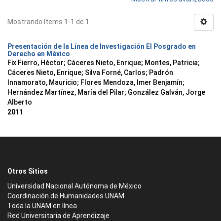
Mostrando ítems 1-1 de 1
Presentación de la Línea de Investigación El Posgrado en
Derecho en México
Fix Fierro, Héctor
;
Cáceres Nieto, Enrique
;
Montes, Patricia
;
Cáceres Nieto, Enrique
;
Silva Forné, Carlos
;
Padrón
Innamorato, Mauricio
;
Flores Mendoza, Imer Benjamín
;
Hernández Martínez, María del Pilar
;
González Galván, Jorge
Alberto
2011
Otros Sitios
Universidad Nacional Autónoma de México
Coordinación de Humanidades UNAM
Toda la UNAM en línea
Red Universitaria de Aprendizaje