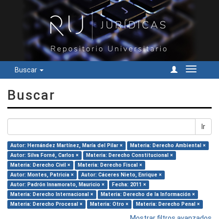
Buscar
Cambiar
navegac
Buscar
Ir
Autor: Hernández Martínez, María del Pilar ×
Materia: Derecho Ambiental ×
Autor: Silva Forné, Carlos ×
Materia: Derecho Constitucional ×
Materia: Derecho Civil ×
Materia: Derecho Fiscal ×
Autor: Montes, Patricia ×
Autor: Cáceres Nieto, Enrique ×
Autor: Padrón Innamorato, Mauricio ×
Fecha: 2011 ×
Materia: Derecho Internacional ×
Materia: Derecho de la Información ×
Materia: Derecho Procesal ×
Materia: Otro ×
Materia: Derecho Penal ×
Mostrar filtros avanzados