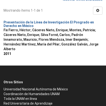
Mostrando ítems 1-1 de 1
Presentación de la Línea de Investigación El Posgrado en
Derecho en México
Fix Fierro, Héctor
;
Cáceres Nieto, Enrique
;
Montes, Patricia
;
Cáceres Nieto, Enrique
;
Silva Forné, Carlos
;
Padrón
Innamorato, Mauricio
;
Flores Mendoza, Imer Benjamín
;
Hernández Martínez, María del Pilar
;
González Galván, Jorge
Alberto
2011
Otros Sitios
Universidad Nacional Autónoma de México
Coordinación de Humanidades UNAM
Toda la UNAM en línea
Red Universitaria de Aprendizaje