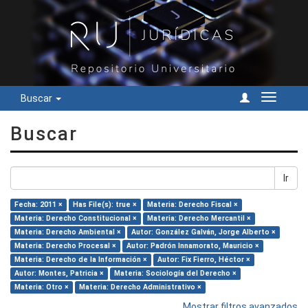
Buscar
Cambiar
navegac
Buscar
Ir
Fecha: 2011 ×
Has File(s): true ×
Materia: Derecho Fiscal ×
Materia: Derecho Constitucional ×
Materia: Derecho Mercantil ×
Materia: Derecho Ambiental ×
Autor: González Galván, Jorge Alberto ×
Materia: Derecho Procesal ×
Autor: Padrón Innamorato, Mauricio ×
Materia: Derecho de la Información ×
Autor: Fix Fierro, Héctor ×
Autor: Montes, Patricia ×
Materia: Sociología del Derecho ×
Materia: Otro ×
Materia: Derecho Administrativo ×
Mostrar filtros avanzados