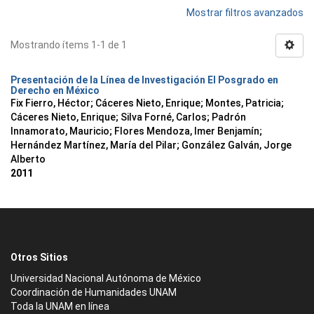
Mostrar filtros avanzados
Mostrando ítems 1-1 de 1
Presentación de la Línea de Investigación El Posgrado en
Derecho en México
Fix Fierro, Héctor
;
Cáceres Nieto, Enrique
;
Montes, Patricia
;
Cáceres Nieto, Enrique
;
Silva Forné, Carlos
;
Padrón
Innamorato, Mauricio
;
Flores Mendoza, Imer Benjamín
;
Hernández Martínez, María del Pilar
;
González Galván, Jorge
Alberto
2011
Otros Sitios
Universidad Nacional Autónoma de México
Coordinación de Humanidades UNAM
Toda la UNAM en línea