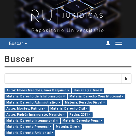
Buscar
Cambiar
navegac
Buscar
Ir
Autor: Flores Mendoza, Imer Benjamín ×
Has File(s): true ×
Materia: Derecho de la Información ×
Materia: Derecho Constitucional ×
Materia: Derecho Administrativo ×
Materia: Derecho Fiscal ×
Autor: Montes, Patricia ×
Materia: Derecho Civil ×
Autor: Padrón Innamorato, Mauricio ×
Fecha: 2011 ×
Materia: Derecho Internacional ×
Materia: Derecho Penal ×
Materia: Derecho Procesal ×
Materia: Otro ×
Materia: Derecho Ambiental ×