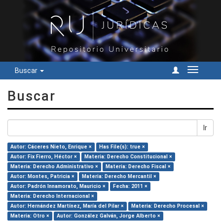
Buscar
Cambiar
navegac
Buscar
Ir
Autor: Cáceres Nieto, Enrique ×
Has File(s): true ×
Autor: Fix Fierro, Héctor ×
Materia: Derecho Constitucional ×
Materia: Derecho Administrativo ×
Materia: Derecho Fiscal ×
Autor: Montes, Patricia ×
Materia: Derecho Mercantil ×
Autor: Padrón Innamorato, Mauricio ×
Fecha: 2011 ×
Materia: Derecho Internacional ×
Autor: Hernández Martínez, María del Pilar ×
Materia: Derecho Procesal ×
Materia: Otro ×
Autor: González Galván, Jorge Alberto ×