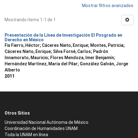
Mostrar filtros avanzados
Mostrando ítems 1-1 de 1
Presentación de la Línea de Investigación El Posgrado en
Derecho en México
Fix Fierro, Héctor
;
Cáceres Nieto, Enrique
;
Montes, Patricia
;
Cáceres Nieto, Enrique
;
Silva Forné, Carlos
;
Padrón
Innamorato, Mauricio
;
Flores Mendoza, Imer Benjamín
;
Hernández Martínez, María del Pilar
;
González Galván, Jorge
Alberto
2011
Otros Sitios
Universidad Nacional Autónoma de México
Coordinación de Humanidades UNAM
Toda la UNAM en línea