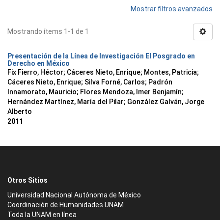
Mostrar filtros avanzados
Mostrando ítems 1-1 de 1
Presentación de la Línea de Investigación El Posgrado en
Derecho en México
Fix Fierro, Héctor
;
Cáceres Nieto, Enrique
;
Montes, Patricia
;
Cáceres Nieto, Enrique
;
Silva Forné, Carlos
;
Padrón
Innamorato, Mauricio
;
Flores Mendoza, Imer Benjamín
;
Hernández Martínez, María del Pilar
;
González Galván, Jorge
Alberto
2011
Otros Sitios
Universidad Nacional Autónoma de México
Coordinación de Humanidades UNAM
Toda la UNAM en línea