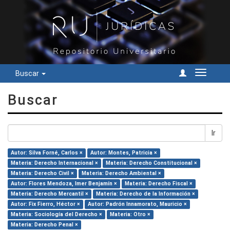
Buscar
Cambiar
navegac
Buscar
Ir
Autor: Silva Forné, Carlos ×
Autor: Montes, Patricia ×
Materia: Derecho Internacional ×
Materia: Derecho Constitucional ×
Materia: Derecho Civil ×
Materia: Derecho Ambiental ×
Autor: Flores Mendoza, Imer Benjamín ×
Materia: Derecho Fiscal ×
Materia: Derecho Mercantil ×
Materia: Derecho de la Información ×
Autor: Fix Fierro, Héctor ×
Autor: Padrón Innamorato, Mauricio ×
Materia: Sociología del Derecho ×
Materia: Otro ×
Materia: Derecho Penal ×