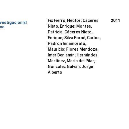
Fix Fierro, Héctor
;
Cáceres
2011
nvestigación El
Nieto, Enrique
;
Montes,
ico
Patricia
;
Cáceres Nieto,
Enrique
;
Silva Forné, Carlos
;
Padrón Innamorato,
Mauricio
;
Flores Mendoza,
Imer Benjamín
;
Hernández
Martínez, María del Pilar
;
González Galván, Jorge
Alberto