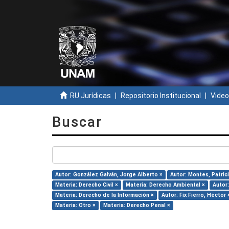
RU Jurídicas
Repositorio Institucional
Video
Buscar
Autor: González Galván, Jorge Alberto ×
Autor: Montes, Patrici
Materia: Derecho Civil ×
Materia: Derecho Ambiental ×
Autor
Materia: Derecho de la Información ×
Autor: Fix Fierro, Héctor 
Materia: Otro ×
Materia: Derecho Penal ×