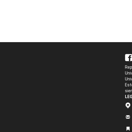
Rep
Uni
Uni
Est
sie
LEG