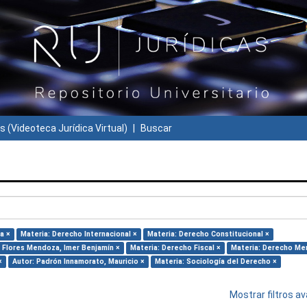
s (Videoteca Jurídica Virtual)
Buscar
a ×
Materia: Derecho Internacional ×
Materia: Derecho Constitucional ×
: Flores Mendoza, Imer Benjamín ×
Materia: Derecho Fiscal ×
Materia: Derecho Mer
×
Autor: Padrón Innamorato, Mauricio ×
Materia: Sociología del Derecho ×
Mostrar filtros 