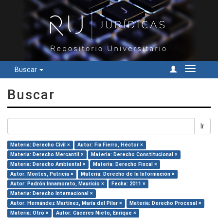
Buscar
Cambiar
navegac
Buscar
Ir
Materia: Derecho Civil ×
Autor: Fix Fierro, Héctor ×
Materia: Derecho Mercantil ×
Materia: Derecho Constitucional ×
Materia: Derecho Ambiental ×
Materia: Derecho Fiscal ×
Autor: Montes, Patricia ×
Materia: Derecho de la Información ×
Autor: Padrón Innamorato, Mauricio ×
Fecha: 2011 ×
Materia: Derecho Internacional ×
Autor: Hernández Martínez, María del Pilar ×
Materia: Derecho Procesal ×
Materia: Otro ×
Autor: Cáceres Nieto, Enrique ×