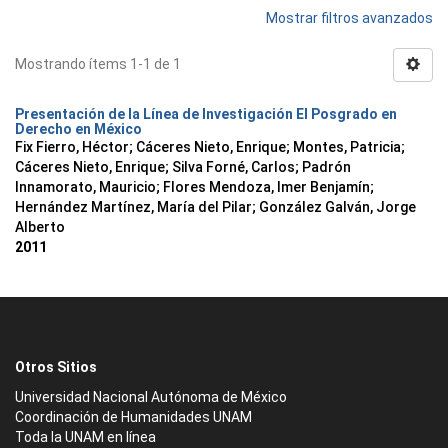
Mostrar filtros avanzados
Mostrando ítems 1-1 de 1
Presentación de la Línea de Investigación El Posgrado en
Derecho en México
Fix Fierro, Héctor
;
Cáceres Nieto, Enrique
;
Montes, Patricia
;
Cáceres Nieto, Enrique
;
Silva Forné, Carlos
;
Padrón
Innamorato, Mauricio
;
Flores Mendoza, Imer Benjamín
;
Hernández Martínez, María del Pilar
;
González Galván, Jorge
Alberto
2011
Otros Sitios
Universidad Nacional Autónoma de México
Coordinación de Humanidades UNAM
Toda la UNAM en línea