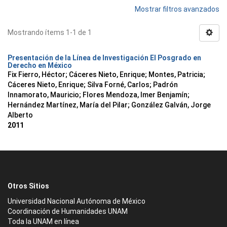
Mostrar filtros avanzados
Mostrando ítems 1-1 de 1
Presentación de la Línea de Investigación El Posgrado en
Derecho en México
Fix Fierro, Héctor
;
Cáceres Nieto, Enrique
;
Montes, Patricia
;
Cáceres Nieto, Enrique
;
Silva Forné, Carlos
;
Padrón
Innamorato, Mauricio
;
Flores Mendoza, Imer Benjamín
;
Hernández Martínez, María del Pilar
;
González Galván, Jorge
Alberto
2011
Otros Sitios
Universidad Nacional Autónoma de México
Coordinación de Humanidades UNAM
Toda la UNAM en línea