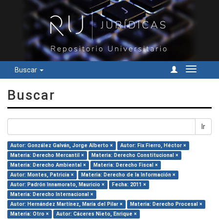
Buscar
Cambiar
navegac
Buscar
Ir
Autor: González Galván, Jorge Alberto ×
Autor: Fix Fierro, Héctor ×
Materia: Derecho Mercantil ×
Materia: Derecho Constitucional ×
Materia: Derecho Ambiental ×
Materia: Derecho Fiscal ×
Autor: Montes, Patricia ×
Materia: Derecho de la Información ×
Autor: Padrón Innamorato, Mauricio ×
Fecha: 2011 ×
Materia: Derecho Internacional ×
Autor: Hernández Martínez, María del Pilar ×
Materia: Derecho Procesal ×
Materia: Otro ×
Autor: Cáceres Nieto, Enrique ×