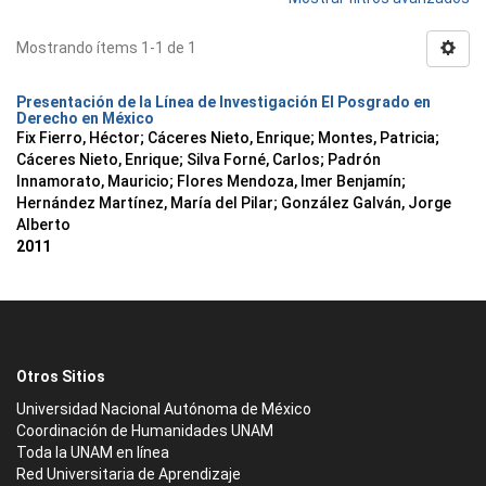
Mostrando ítems 1-1 de 1
Presentación de la Línea de Investigación El Posgrado en
Derecho en México
Fix Fierro, Héctor
;
Cáceres Nieto, Enrique
;
Montes, Patricia
;
Cáceres Nieto, Enrique
;
Silva Forné, Carlos
;
Padrón
Innamorato, Mauricio
;
Flores Mendoza, Imer Benjamín
;
Hernández Martínez, María del Pilar
;
González Galván, Jorge
Alberto
2011
Otros Sitios
Universidad Nacional Autónoma de México
Coordinación de Humanidades UNAM
Toda la UNAM en línea
Red Universitaria de Aprendizaje