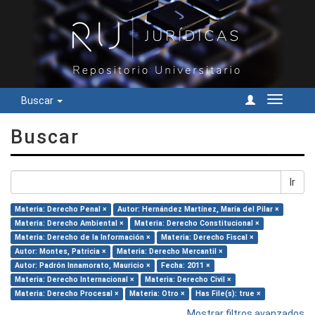
Buscar
Cambiar
navegac
Buscar
Ir
Materia: Derecho Penal ×
Autor: Hernández Martínez, María del Pilar ×
Materia: Derecho Ambiental ×
Materia: Derecho Constitucional ×
Materia: Derecho de la Información ×
Materia: Derecho Fiscal ×
Autor: Montes, Patricia ×
Materia: Derecho Mercantil ×
Autor: Padrón Innamorato, Mauricio ×
Fecha: 2011 ×
Materia: Derecho Internacional ×
Materia: Derecho Civil ×
Materia: Derecho Procesal ×
Materia: Otro ×
Has File(s): true ×
Mostrar filtros avanzados