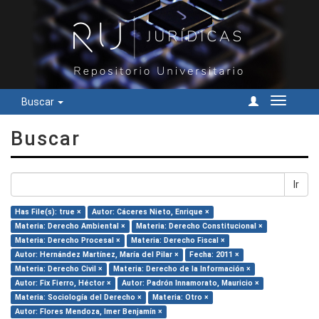
Buscar
Cambiar
navegac
Buscar
Ir
Has File(s): true ×
Autor: Cáceres Nieto, Enrique ×
Materia: Derecho Ambiental ×
Materia: Derecho Constitucional ×
Materia: Derecho Procesal ×
Materia: Derecho Fiscal ×
Autor: Hernández Martínez, María del Pilar ×
Fecha: 2011 ×
Materia: Derecho Civil ×
Materia: Derecho de la Información ×
Autor: Fix Fierro, Héctor ×
Autor: Padrón Innamorato, Mauricio ×
Materia: Sociología del Derecho ×
Materia: Otro ×
Autor: Flores Mendoza, Imer Benjamín ×