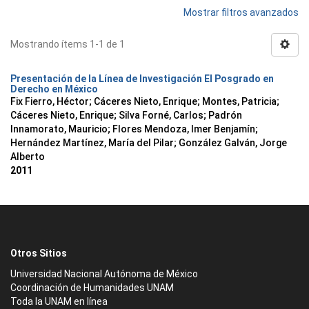
Mostrar filtros avanzados
Mostrando ítems 1-1 de 1
Presentación de la Línea de Investigación El Posgrado en
Derecho en México
Fix Fierro, Héctor
;
Cáceres Nieto, Enrique
;
Montes, Patricia
;
Cáceres Nieto, Enrique
;
Silva Forné, Carlos
;
Padrón
Innamorato, Mauricio
;
Flores Mendoza, Imer Benjamín
;
Hernández Martínez, María del Pilar
;
González Galván, Jorge
Alberto
2011
Otros Sitios
Universidad Nacional Autónoma de México
Coordinación de Humanidades UNAM
Toda la UNAM en línea