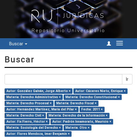
Buscar
Cambiar
navegac
Buscar
Ir
Autor: González Galván, Jorge Alberto ×
Autor: Cáceres Nieto, Enrique ×
Materia: Derecho Administrativo ×
Materia: Derecho Constitucional ×
Materia: Derecho Procesal ×
Materia: Derecho Fiscal ×
Autor: Hernández Martínez, María del Pilar ×
Fecha: 2011 ×
Materia: Derecho Civil ×
Materia: Derecho de la Información ×
Autor: Fix Fierro, Héctor ×
Autor: Padrón Innamorato, Mauricio ×
Materia: Sociología del Derecho ×
Materia: Otro ×
Autor: Flores Mendoza, Imer Benjamín ×