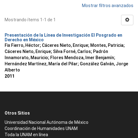
Mostrar filtros avanzados
Mostrando ítems 1-1 de 1
Presentación de la Línea de Investigación El Posgrado en
Derecho en México
Fix Fierro, Héctor
;
Cáceres Nieto, Enrique
;
Montes, Patricia
;
Cáceres Nieto, Enrique
;
Silva Forné, Carlos
;
Padrón
Innamorato, Mauricio
;
Flores Mendoza, Imer Benjamín
;
Hernández Martínez, María del Pilar
;
González Galván, Jorge
Alberto
2011
Otros Sitios
Universidad Nacional Autónoma de México
Coordinación de Humanidades UNAM
Toda la UNAM en línea