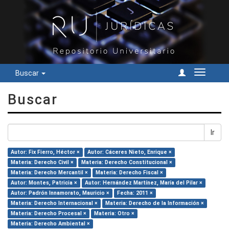
Buscar
Cambiar
navegac
Buscar
Ir
Autor: Fix Fierro, Héctor ×
Autor: Cáceres Nieto, Enrique ×
Materia: Derecho Civil ×
Materia: Derecho Constitucional ×
Materia: Derecho Mercantil ×
Materia: Derecho Fiscal ×
Autor: Montes, Patricia ×
Autor: Hernández Martínez, María del Pilar ×
Autor: Padrón Innamorato, Mauricio ×
Fecha: 2011 ×
Materia: Derecho Internacional ×
Materia: Derecho de la Información ×
Materia: Derecho Procesal ×
Materia: Otro ×
Materia: Derecho Ambiental ×