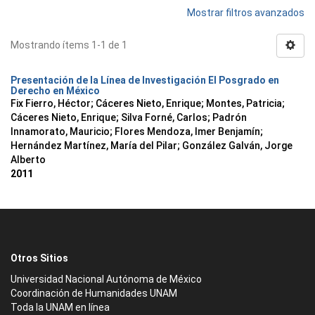
Mostrar filtros avanzados
Mostrando ítems 1-1 de 1
Presentación de la Línea de Investigación El Posgrado en
Derecho en México
Fix Fierro, Héctor
;
Cáceres Nieto, Enrique
;
Montes, Patricia
;
Cáceres Nieto, Enrique
;
Silva Forné, Carlos
;
Padrón
Innamorato, Mauricio
;
Flores Mendoza, Imer Benjamín
;
Hernández Martínez, María del Pilar
;
González Galván, Jorge
Alberto
2011
Otros Sitios
Universidad Nacional Autónoma de México
Coordinación de Humanidades UNAM
Toda la UNAM en línea