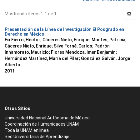
Mostrando ítems 1-1 de 1
Presentación de la Línea de Investigación El Posgrado en
Derecho en México
Fix Fierro, Héctor
;
Cáceres Nieto, Enrique
;
Montes, Patricia
;
Cáceres Nieto, Enrique
;
Silva Forné, Carlos
;
Padrón
Innamorato, Mauricio
;
Flores Mendoza, Imer Benjamín
;
Hernández Martínez, María del Pilar
;
González Galván, Jorge
Alberto
2011
Otros Sitios
Universidad Nacional Autónoma de México
Coordinación de Humanidades UNAM
Toda la UNAM en línea
Red Universitaria de Aprendizaje