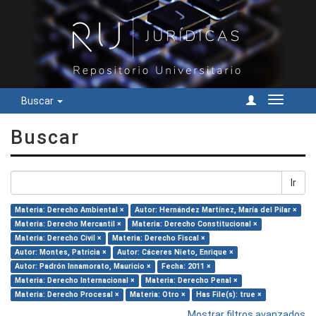
Buscar
Cambiar
navegac
Buscar
Ir
Materia: Derecho Ambiental ×
Autor: Hernández Martínez, María del Pilar ×
Materia: Derecho Mercantil ×
Materia: Derecho Constitucional ×
Materia: Derecho Civil ×
Materia: Derecho Fiscal ×
Autor: Montes, Patricia ×
Autor: Cáceres Nieto, Enrique ×
Autor: Padrón Innamorato, Mauricio ×
Fecha: 2011 ×
Materia: Derecho Internacional ×
Materia: Derecho Penal ×
Materia: Derecho Procesal ×
Materia: Otro ×
Has File(s): true ×
Mostrar filtros avanzados