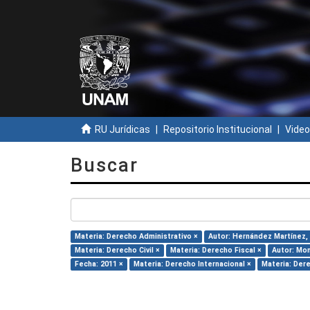
RU Jurídicas
Repositorio Institucional
Video
Buscar
Materia: Derecho Administrativo ×
Autor: Hernández Martínez, M
Materia: Derecho Civil ×
Materia: Derecho Fiscal ×
Autor: Mon
Fecha: 2011 ×
Materia: Derecho Internacional ×
Materia: Der