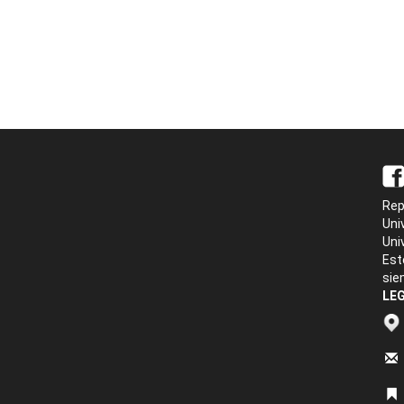
Rep
Uni
Uni
Est
sie
LEG