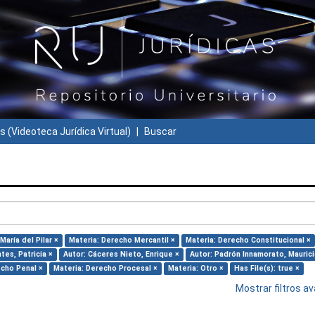
s (Videoteca Jurídica Virtual)
Buscar
aría del Pilar ×
Materia: Derecho Mercantil ×
Materia: Derecho Constitucional ×
tes, Patricia ×
Autor: Cáceres Nieto, Enrique ×
Autor: Padrón Innamorato, Maurici
echo Penal ×
Materia: Derecho Procesal ×
Materia: Otro ×
Has File(s): true ×
Mostrar filtros 