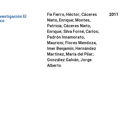
Fix Fierro, Héctor
;
Cáceres
2011
nvestigación El
Nieto, Enrique
;
Montes,
ico
Patricia
;
Cáceres Nieto,
Enrique
;
Silva Forné, Carlos
;
Padrón Innamorato,
Mauricio
;
Flores Mendoza,
Imer Benjamín
;
Hernández
Martínez, María del Pilar
;
González Galván, Jorge
Alberto