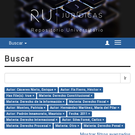
Buscar
Cambiar
navegac
Buscar
Ir
Autor: Cáceres Nieto, Enrique ×
Autor: Fix Fierro, Héctor ×
Has File(s): true ×
Materia: Derecho Constitucional ×
Materia: Derecho de la Información ×
Materia: Derecho Fiscal ×
Autor: Montes, Patricia ×
Autor: Hernández Martínez, María del Pilar ×
Autor: Padrón Innamorato, Mauricio ×
Fecha: 2011 ×
Materia: Derecho Internacional ×
Autor: Silva Forné, Carlos ×
Materia: Derecho Procesal ×
Materia: Otro ×
Materia: Derecho Penal ×
Mostrar filtros avanzados