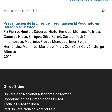
Mostrando ítems 1-1 de 1
Presentación de la Línea de Investigación El Posgrado en
Derecho en México
Fix Fierro, Héctor
;
Cáceres Nieto, Enrique
;
Montes, Patricia
;
Cáceres Nieto, Enrique
;
Silva Forné, Carlos
;
Padrón
Innamorato, Mauricio
;
Flores Mendoza, Imer Benjamín
;
Hernández Martínez, María del Pilar
;
González Galván, Jorge
Alberto
2011
Otros Sitios
Universidad Nacional Autónoma de México
Coordinación de Humanidades UNAM
Toda la UNAM en línea
Red Universitaria de Aprendizaje