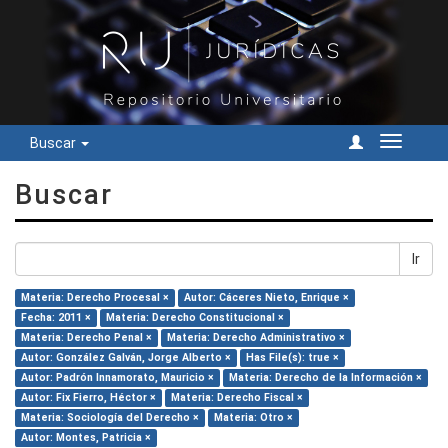
Buscar
Cambiar
navegac
Buscar
Ir
Materia: Derecho Procesal ×
Autor: Cáceres Nieto, Enrique ×
Fecha: 2011 ×
Materia: Derecho Constitucional ×
Materia: Derecho Penal ×
Materia: Derecho Administrativo ×
Autor: González Galván, Jorge Alberto ×
Has File(s): true ×
Autor: Padrón Innamorato, Mauricio ×
Materia: Derecho de la Información ×
Autor: Fix Fierro, Héctor ×
Materia: Derecho Fiscal ×
Materia: Sociología del Derecho ×
Materia: Otro ×
Autor: Montes, Patricia ×