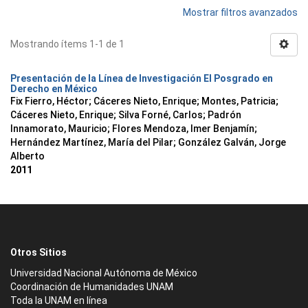
Mostrar filtros avanzados
Mostrando ítems 1-1 de 1
Presentación de la Línea de Investigación El Posgrado en
Derecho en México
Fix Fierro, Héctor
;
Cáceres Nieto, Enrique
;
Montes, Patricia
;
Cáceres Nieto, Enrique
;
Silva Forné, Carlos
;
Padrón
Innamorato, Mauricio
;
Flores Mendoza, Imer Benjamín
;
Hernández Martínez, María del Pilar
;
González Galván, Jorge
Alberto
2011
Otros Sitios
Universidad Nacional Autónoma de México
Coordinación de Humanidades UNAM
Toda la UNAM en línea